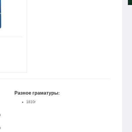
Разное граматуры:
1810г
ы
ы