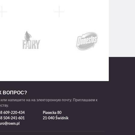
К ВОПРОС?
 или напишите на на электоронную почту. Приглашаем к
ству.
8 609-220-434
Piasecka 80
8 504-241-601
21-040 Świdnik
uro@roem.pl