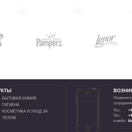
УКТЫ
ВОЗНИ
Позвоните
БЫТОВАЯ ХИМИЯ
сотрудниче
ГИГИЕНА
Тел.:
+4
КОСМЕТИКА И УХОД ЗА
Тел.:
+4
ТЕЛОМ
и-мейл:
bi