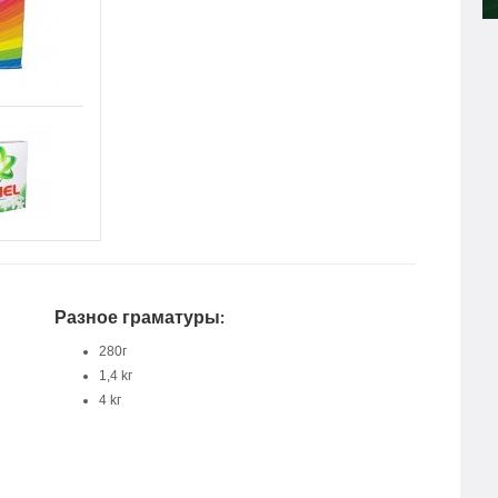
Разное граматуры:
280г
1,4 kг
4 kг