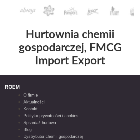
Hurtownia chemii
gospodarczej, FMCG
Import Export
ROEM
O firmie
Aktualności
Kontakt
Polityka prywatności i cookies
Sprzedaż hurtowa
Blog
Dystrybutor chemii gospodarczej