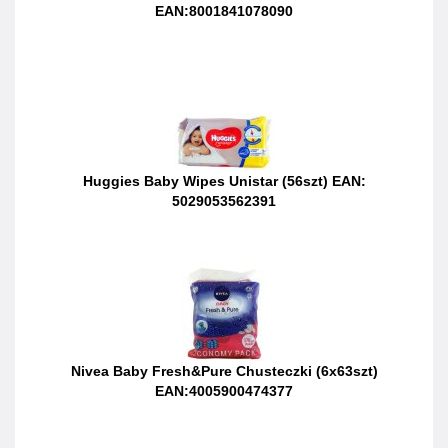
EAN:8001841078090
Huggies Baby Wipes Unistar (56szt) EAN:
5029053562391
Nivea Baby Fresh&Pure Chusteczki (6x63szt)
EAN:4005900474377