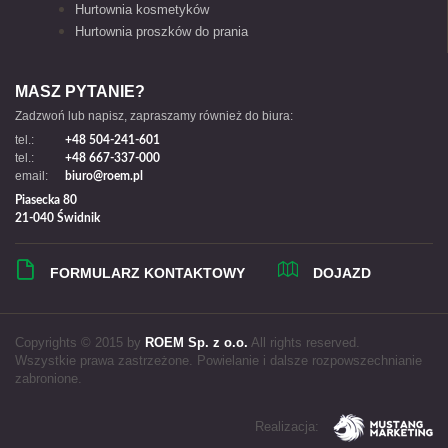
Hurtownia kosmetyków
Hurtownia proszków do prania
MASZ PYTANIE?
Zadzwoń lub napisz, zapraszamy również do biura:
tel.:
+48 504-241-601
tel.:
+48 667-337-000
email:
biuro@roem.pl
Piasecka 80
21-040 Świdnik
FORMULARZ KONTAKTOWY
DOJAZD
Copyrights © 2015 by
ROEM Sp. z o.o.
All rights reserved.
Wszystkie prawa zastrzeżone. Powielanie i dalsze rozpowszechnianie
zabronione.
Realizacja: