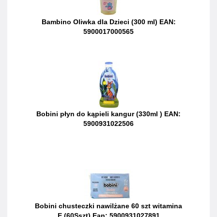
Bambino Oliwka dla Dzieci (300 ml) EAN:
5900017000565
Bobini płyn do kąpieli kangur (330ml ) EAN:
5900931022506
Bobini chusteczki nawilżane 60 szt witamina
E (60Sszt) Ean: 5900931027891