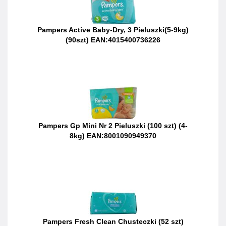
Pampers Active Baby-Dry, 3 Pieluszki(5-9kg)
(90szt) EAN:4015400736226
Pampers Gp Mini Nr 2 Pieluszki (100 szt) (4-
8kg) EAN:8001090949370
Pampers Fresh Clean Chusteczki (52 szt)