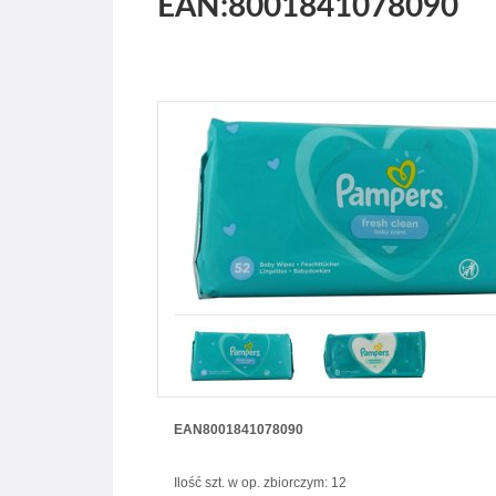
EAN:8001841078090
EAN8001841078090
Ilość szt. w op. zbiorczym: 12