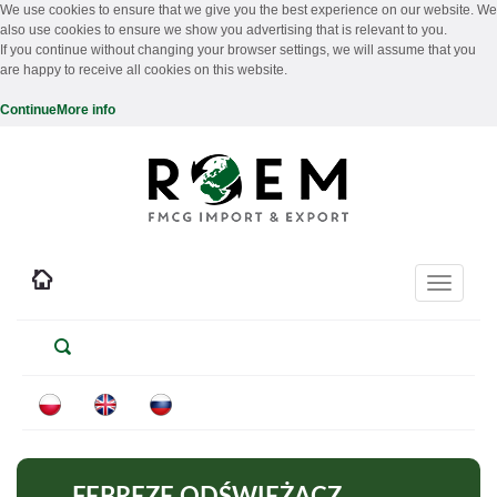
We use cookies to ensure that we give you the best experience on our website. We
also use cookies to ensure we show you advertising that is relevant to you.
If you continue without changing your browser settings, we will assume that you
are happy to receive all cookies on this website.
Continue
More info
Toggle
navigati
FEBREZE ODŚWIEŻACZ