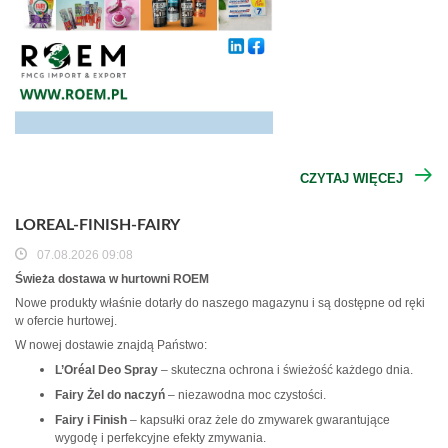
CZYTAJ WIĘCEJ
LOREAL-FINISH-FAIRY
07.08.2026 09:08
Świeża dostawa w hurtowni ROEM
Nowe produkty właśnie dotarły do naszego magazynu i są dostępne od ręki
w ofercie hurtowej.
W nowej dostawie znajdą Państwo:
L’Oréal Deo Spray
– skuteczna ochrona i świeżość każdego dnia.
Fairy Żel do naczyń
– niezawodna moc czystości.
Fairy i Finish
– kapsułki oraz żele do zmywarek gwarantujące
wygodę i perfekcyjne efekty zmywania.