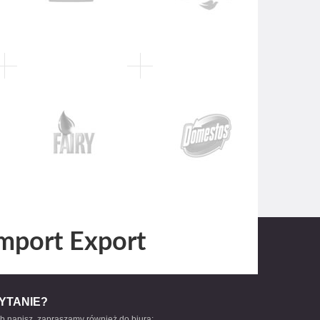
mport Export
YTANIE?
b napisz, zapraszamy również do biura: