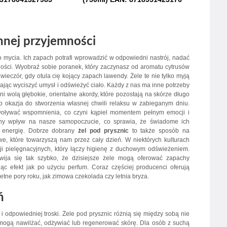
nnej przyjemności
o mycia. Ich zapach potrafi wprowadzić w odpowiedni nastrój, nadać
ności. Wyobraź sobie poranek, który zaczynasz od aromatu cytrusów
wieczór, gdy otula cię kojący zapach lawendy. Żele te nie tylko myją
lając wyciszyć umysł i odświeżyć ciało. Każdy z nas ma inne potrzeby
ni wolą głębokie, orientalne akordy, które pozostają na skórze długo
 okazja do stworzenia własnej chwili relaksu w zabieganym dniu.
oływać wspomnienia, co czyni kąpiel momentem pełnym emocji i
mny wpływ na nasze samopoczucie, co sprawia, że świadome ich
 energię. Dobrze dobrany
żel pod prysznic
to także sposób na
, które towarzyszą nam przez cały dzień. W niektórych kulturach
cji pielęgnacyjnych, który łączy higienę z duchowym odświeżeniem.
ija się tak szybko, że dzisiejsze żele mogą oferować zapachy
ąc efekt jak po użyciu perfum. Coraz częściej producenci oferują
tne pory roku, jak zimowa czekolada czy letnia bryza.
ń
 odpowiedniej troski. Żele pod prysznic różnią się między sobą nie
e mogą nawilżać, odżywiać lub regenerować skórę. Dla osób z suchą