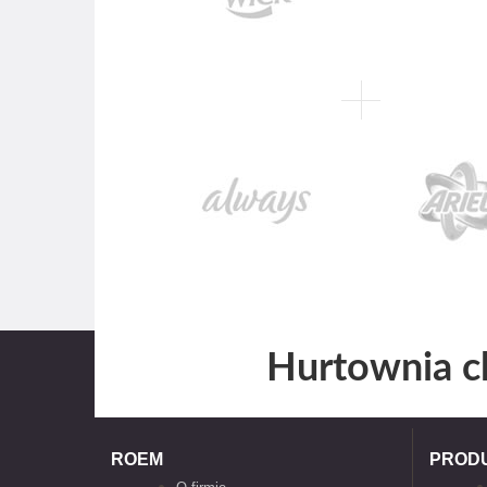
Hurtownia c
ROEM
PROD