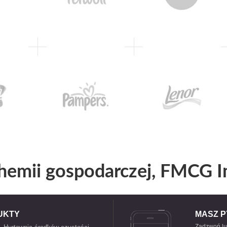
hemii gospodarczej, FMCG I
UKTY
MASZ P
Zadzwoń lu