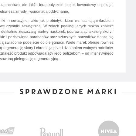
o zapachowo, ale także terapeutycznie; olejek lawendowy uspokaja,
 odświeża zmysły i wspomaga oddychanie.
ki innowacyjne, takie jak prebiotyki, które wzmacniają mikrobiom
liwe czynniki zewnętrzne. W żelach peelingujących można znaleźć
e delikatnie złuszczają martwy naskórek, poprawiając teksturę skóry i
skie i pozbawione parabenów oraz sztucznych barwników cieszą się
ą świadome podejście do pielęgnacji. Wiele marek oferuje również
ją regenerację skóry i chronią ją przed działaniem wolnych rodników.
 znaleźć produkt odpowiadający jego potrzebom – od intensywnego
nsowaną pielęgnację regeneracyjną.
SPRAWDZONE MARKI