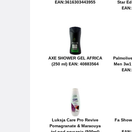
EAN:3616303443955
Star Ed
EAN:
AXE SHOWER GEL AFRICA
Palmoliv
(250 ml) EAN: 40883564
Men 3w1 
EAN:
Luksja Care Pro Revive
Fa Show
Pomagranate & Maracuya
żel pod prysznic (500ml)
EAN: