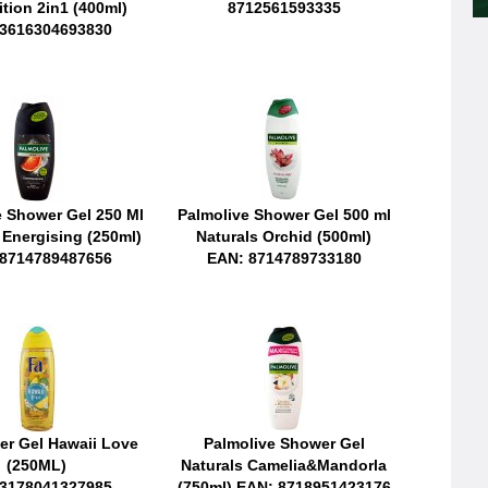
ition 2in1 (400ml)
8712561593335
3616304693830
e Shower Gel 250 Ml
Palmolive Shower Gel 500 ml
Energising (250ml)
Naturals Orchid (500ml)
8714789487656
EAN: 8714789733180
er Gel Hawaii Love
Palmolive Shower Gel
(250ML)
Naturals Camelia&Mandorla
3178041327985
(750ml) EAN: 8718951423176