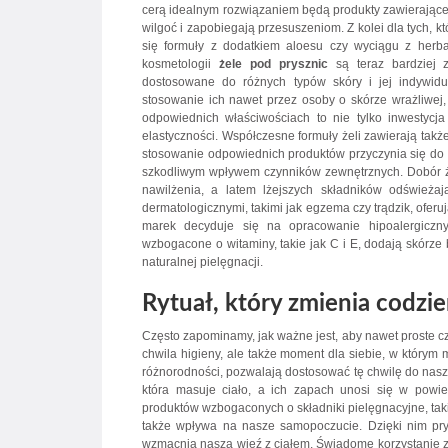
cerą idealnym rozwiązaniem będą produkty zawierające n
wilgoć i zapobiegają przesuszeniom. Z kolei dla tych, k
się formuły z dodatkiem aloesu czy wyciągu z herbat
kosmetologii
żele pod prysznic
są teraz bardziej z
dostosowane do różnych typów skóry i jej indywidu
stosowanie ich nawet przez osoby o skórze wrażliwej
odpowiednich właściwościach to nie tylko inwestyc
elastyczności. Współczesne formuły żeli zawierają także
stosowanie odpowiednich produktów przyczynia się do o
szkodliwym wpływem czynników zewnętrznych. Dobór że
nawilżenia, a latem lżejszych składników odświeża
dermatologicznymi, takimi jak egzema czy trądzik, ofer
marek decyduje się na opracowanie hipoalergicznyc
wzbogacone o witaminy, takie jak C i E, dodają skórze 
naturalnej pielęgnacji.
Rytuał, który zmienia codzi
Często zapominamy, jak ważne jest, aby nawet proste czyn
chwila higieny, ale także moment dla siebie, w którym
różnorodności, pozwalają dostosować tę chwilę do nasz
która masuje ciało, a ich zapach unosi się w powi
produktów wzbogaconych o składniki pielęgnacyjne, takie
także wpływa na nasze samopoczucie. Dzięki nim prysz
wzmacnia naszą więź z ciałem. Świadome korzystanie z