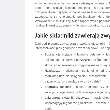
– moment wyciszenia i kontaktu z własnymi zmysłami. Ta
biegu, które szukają sposobu na krótką, ale skute
odkrywać, które najlepiej odpowiadają naszym oczekiw
wzbogacone są o elementy peelingujące, które do
Wprowadzenie muzyki czy świec zapachowych podczas 
relaksu. Nawet codzienne chwile mogą być okazją do cele
Jakie składniki zawierają zw
Żele pod prysznic zawdzięczają swoją skuteczność i 
ich właściwości pielęgnacyjne oraz zapachowe. Oto najcz
Substancje myjące
– łagodne detergenty, tak
roślinnego, skutecznie oczyszczają skórę, jedno
skóra jest odświeżona i przygotowana na kolejne
Nawilżacze
– gliceryna i pantenol to jedne z
redukując uczucie ściągnięcia i przesuszenia
utrzymać zdrowy wygląd skóry na co dzień.
Ekstrakty roślinne
– aloes, rumianek czy ziel
kojących i regeneracyjnych. Pomagają łagodzić p
Luksusowe składniki odżywcze
– masło shea, 
wspomagają regenerację naskórka i ochronę pr
blask.