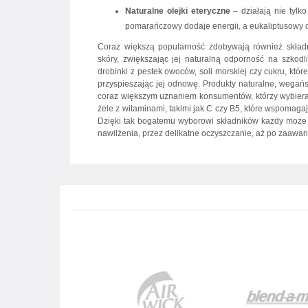
Naturalne olejki eteryczne
– działają nie tylk
pomarańczowy dodaje energii, a eukaliptusowy
Coraz większą popularność zdobywają również składni
skóry, zwiększając jej naturalną odporność na szkod
drobinki z pestek owoców, soli morskiej czy cukru, któr
przyspieszając jej odnowę. Produkty naturalne, wegań
coraz większym uznaniem konsumentów, którzy wybieraj
żele z witaminami, takimi jak C czy B5, które wspomaga
Dzięki tak bogatemu wyborowi składników każdy może
nawilżenia, przez delikatne oczyszczanie, aż po zaawa