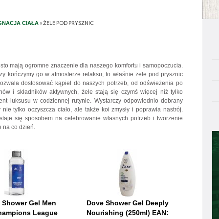
»
ŻELE POD PRYSZNIC
GNACJA CIAŁA
zęsto mają ogromne znaczenie dla naszego komfortu i samopoczucia.
zy kończymy go w atmosferze relaksu, to właśnie żele pod prysznic
 pozwala dostosować kąpiel do naszych potrzeb, od odświeżenia po
ów i składników aktywnych, żele stają się czymś więcej niż tylko
ent luksusu w codziennej rutynie. Wystarczy odpowiednio dobrany
y nie tylko oczyszcza ciało, ale także koi zmysły i poprawia nastrój.
staje się sposobem na celebrowanie własnych potrzeb i tworzenie
 na co dzień.
 Shower Gel Men
Dove Shower Gel Deeply
hampions League
Nourishing (250ml) EAN: