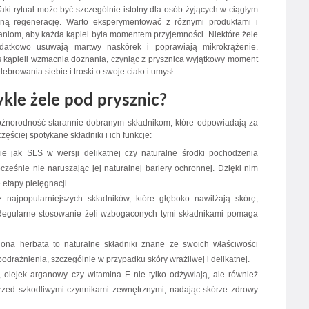
ki rytuał może być szczególnie istotny dla osób żyjących w ciągłym
czną regenerację. Warto eksperymentować z różnymi produktami i
aniom, aby każda kąpiel była momentem przyjemności. Niektóre żele
datkowo usuwają martwy naskórek i poprawiają mikrokrążenie.
kąpieli wzmacnia doznania, czyniąc z prysznica wyjątkowy moment
browania siebie i troski o swoje ciało i umysł.
ykle żele pod prysznic?
różnorodność starannie dobranym składnikom, które odpowiadają za
ęściej spotykane składniki i ich funkcje:
ie jak SLS w wersji delikatnej czy naturalne środki pochodzenia
cześnie nie naruszając jej naturalnej bariery ochronnej. Dzięki nim
 etapy pielęgnacji.
 najpopularniejszych składników, które głęboko nawilżają skórę,
. Regularne stosowanie żeli wzbogaconych tymi składnikami pomaga
ona herbata to naturalne składniki znane ze swoich właściwości
odrażnienia, szczególnie w przypadku skóry wrażliwej i delikatnej.
olejek arganowy czy witamina E nie tylko odżywiają, ale również
zed szkodliwymi czynnikami zewnętrznymi, nadając skórze zdrowy