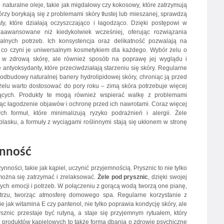
aturalne oleje, takie jak migdałowy czy kokosowy, które zatrzymują
tórzy borykają się z problemami skóry tłustej lub mieszanej, sprawdzą
y, które działają oczyszczająco i łagodząco. Dzięki postępowi w
aawansowane niż kiedykolwiek wcześniej, oferując rozwiązania
alnych potrzeb. Ich konsystencja oraz delikatność pozwalają na
, co czyni je uniwersalnym kosmetykiem dla każdego. Wybór żelu o
ja w zdrową skórę, ale również sposób na poprawę jej wyglądu i
 antyoksydanty, które przeciwdziałają starzeniu się skóry. Regularne
dbudowy naturalnej bariery hydrolipidowej skóry, chroniąc ją przed
lu warto dostosować do pory roku – zimą skóra potrzebuje więcej
jących. Produkty te mogą również wspierać walkę z problemami
ując łagodzenie objawów i ochronę przed ich nawrotami. Coraz więcej
h formuł, które minimalizują ryzyko podrażnień i alergii. Żele
blasku, a formuły z wyciągami roślinnymi stają się ukłonem w stronę
enność
ności, takie jak kąpiel, uczynić przyjemnością. Prysznic to nie tylko
 można się zatrzymać i zrelaksować.
Żele pod prysznic
, dzięki swojej
ych emocji i potrzeb. W połączeniu z gorącą wodą tworzą one pianę,
etrzu, tworząc atmosferę domowego spa. Regularne korzystanie z
 jak witamina E czy pantenol, nie tylko poprawia kondycję skóry, ale
nic przestaje być rutyną, a staje się przyjemnym rytuałem, który
 produktów kąpielowych to także forma dbania o zdrowie psychiczne