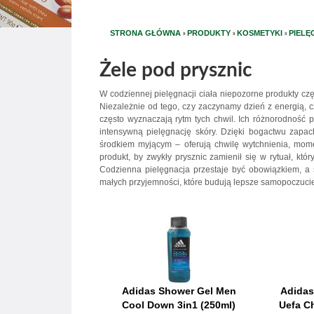
»
»
»
STRONA GŁÓWNA
PRODUKTY
KOSMETYKI
PIELĘ
Żele pod prysznic
W codziennej pielęgnacji ciała niepozorne produkty c
Niezależnie od tego, czy zaczynamy dzień z energią, c
często wyznaczają rytm tych chwil. Ich różnorodność
intensywną pielęgnację skóry. Dzięki bogactwu zapach
środkiem myjącym – oferują chwilę wytchnienia, mom
produkt, by zwykły prysznic zamienił się w rytuał, któr
Codzienna pielęgnacja przestaje być obowiązkiem, a 
małych przyjemności, które budują lepsze samopoczucie
Adidas Shower Gel Men
Adidas
Cool Down 3in1 (250ml)
Uefa C