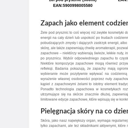
EAN:5900998005580
Zapach jako element codzie
Żele pod prysznic to coś więcej niż zwykłe kosmetyki d
energii na cały dzień lub uspokoić po trudach codzien
pobudzających zmysły i dających zastrzyk energii, albo 
skórę, ale także zapewniają chwilę aromaterapii, pozwa
zapachowe – niektórzy wybierają świeże, lekkie nuty, in
po prysznicu. Wybór odpowiedniego zapachu to często
Niektóre kompozycje zapachowe mogą również przyw
refleksji. Badania pokazują, że zapachy mają ogro
wybieranie może pozytywnie wpływać na codzienną
wyrażenie własnej osobowości poprzez nuty zapachowe
kąpiel z zapachowymi żelami to istotny element trady
Ponadto technologia zapachowa w kosmetykach rozw
utrzymujące się na skórze znacznie dłużej, zapewniaj
limitowane edycje zapachowe, które wpisują się w konkre
Pielęgnacja skóry na co dzie
Skóra, jako nasz największy organ, wymaga regularnej i
tylko zapachami, ale też składnikami aktywnymi, któr