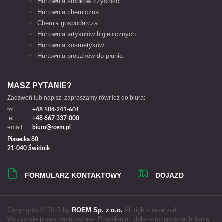
Hurtownia środków czystości
Hurtownia chemiczna
Chemia gospodarcza
Hurtownia artykułów higienicznych
Hurtownia kosmetyków
Hurtownia proszków do prania
MASZ PYTANIE?
Zadzwoń lub napisz, zapraszamy również do biura:
tel.:
+48 504-241-601
tel.:
+48 667-337-000
email:
biuro@roem.pl
Piasecka 80
21-040 Świdnik
FORMULARZ KONTAKTOWY
DOJAZD
Copyrights © 2015 by
ROEM Sp. z o.o.
All rights reserved.
Wszystkie prawa zastrzeżone. Powielanie i dalsze rozpowszechnianie