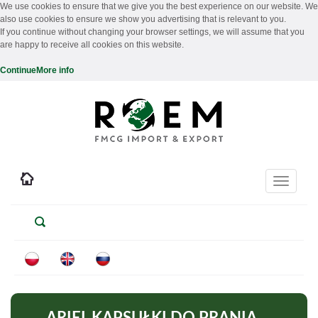
We use cookies to ensure that we give you the best experience on our website. We
also use cookies to ensure we show you advertising that is relevant to you.
If you continue without changing your browser settings, we will assume that you
are happy to receive all cookies on this website.
Continue
More info
Toggle
navigati
ARIEL KAPSUŁKI DO PRANIA