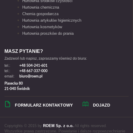
Hurtownia środków czystości
Hurtownia chemiczna
Chemia gospodarcza
Hurtownia artykułów higienicznych
Hurtownia kosmetyków
Hurtownia proszków do prania
MASZ PYTANIE?
Zadzwoń lub napisz, zapraszamy również do biura:
tel.:
+48 504-241-601
tel.:
+48 667-337-000
email:
biuro@roem.pl
Piasecka 80
21-040 Świdnik
FORMULARZ KONTAKTOWY
DOJAZD
Copyrights © 2015 by
ROEM Sp. z o.o.
All rights reserved.
Wszystkie prawa zastrzeżone. Powielanie i dalsze rozpowszechnianie