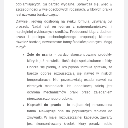
odplamiających. Są bardzo wydajne. Sprawdzą się, więc w
szczególności w wieloosobowych rodzinach, w których pralka
jest używana bardzo często.
Dawniej, jedyną dostępną na rynku formułą używaną był
proszek. Nadal jest on jednym z najpopularniejszych i
najchętniej wybieranych środków. Producenci idąc z duchem
czasu i postępu technologicznego proponują klientom
również bardziej nowoczesne formy środków piorących. Mogą
to być:
Żele do prania
- bardzo skoncentrowane produkty,
których już niewielka ilość daje spektakularne efekty.
Dobrze się pienią, a ich płynna formuła sprawia, że
bardzo dobrze rozpuszczają się nawet w niskich
temperaturach. Nie pozostawiają osadu nawet na
ciemnych materiałach. Ich dodatkową zaletą jest
ochrona mechanizmów pralki przed zaleganiem
nierozpuszczonego produktu.
Kapsułki do prania
- to najbardziej nowoczesna
forma. Nawiązuje ona do popularnych tabletek do
zmywarki. W małej rozpuszczalnej kapsułce, zawarty
jest skoncentrowany środek, który poradzi sobie