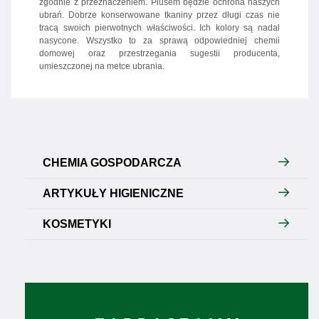
zgodnie z przeznaczeniem. Plusem będzie ochrona naszych
ubrań. Dobrze konserwowane tkaniny przez długi czas nie
tracą swoich pierwotnych właściwości. Ich kolory są nadal
nasycone. Wszystko to za sprawą odpowiedniej chemii
domowej oraz przestrzegania sugestii producenta,
umieszczonej na metce ubrania.
CHEMIA GOSPODARCZA
ARTYKUŁY HIGIENICZNE
KOSMETYKI