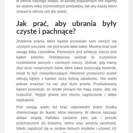
w ofercie naszego sklepu. W każdej popularnych linii dajemy
do wyboru kilka różnorodnych produktów, tak aby każdy klient
znalazł w ofercie coś dla siebie.
Jak prać, aby ubrania były
czyste i pachnące?
Zrobienie prania, które będzie pozwalało nam cieszyć się
czystymi rzeczami, nie jest wcale takie łatwe. Musimy brać pod
uwagę kilka czynników. Pierwszym jest selekcja rzeczy pod
kątem kolorów. Podstawowy podział to oczywiście
rozdzielenie jasnych i ciemnych rzeczy. Jednak, gdy mamy
zbyt dużo nasyconych barw, które łatwo puszczają barwniki,
może to być niewystarczające. Aktualnie producenci pralek
oferują bębny z bardzo dużą ilością załadunku. Nie warto
jednak wsadzać na raz zbyt dużo prania. Przeładowany
bęben powoduje, że środki piorące nie mają szans, aby się
rozpuścić. Wyjęte pranie jest mocno zagniecione i słabo
wypłukane.
Pod uwagę warto też brać odpowiedni dobór środka
chemicznego do tkanin, które pierzemy. W ofercie naszego
sklepu znajdą Państwo zarówno żele, jak i proszki
przeznaczone do bawełny, wełny oraz odzieży sportowej.
Warto zapatrzyć się w zestaw różnych środków i używać ich