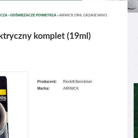
»
»
AIRWICK 19ML GRZANE WINO
RCZA
ODŚWIEŻACZE POWIETRZA
ktryczny komplet (19ml)
Producent:
Reckitt Benckiser
Marka:
AIRIWCK