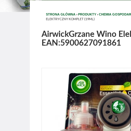
»
»
STRONA GŁÓWNA
PRODUKTY
CHEMIA GOSPODA
ELEKTRYCZNY KOMPLET (19ML)
AirwickGrzane Wino Ele
EAN:5900627091861