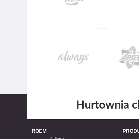
Hurtownia c
ROEM
PROD