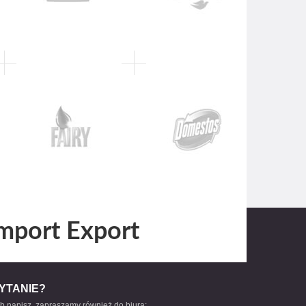
mport Export
YTANIE?
b napisz, zapraszamy również do biura: