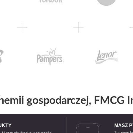
hemii gospodarczej, FMCG I
UKTY
MASZ P
Zadzwoń lu