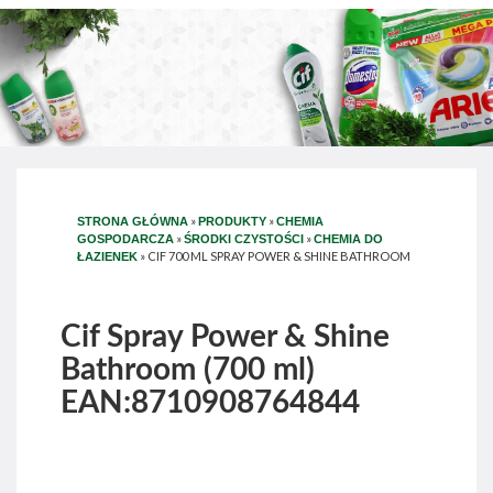
»
»
STRONA GŁÓWNA
PRODUKTY
CHEMIA
»
»
GOSPODARCZA
ŚRODKI CZYSTOŚCI
CHEMIA DO
»
CIF 700 ML SPRAY POWER & SHINE BATHROOM
ŁAZIENEK
Cif Spray Power & Shine
Bathroom (700 ml)
EAN:8710908764844