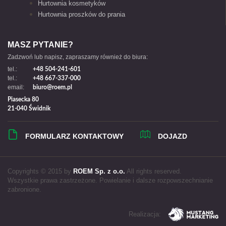
Hurtownia kosmetyków
Hurtownia proszków do prania
MASZ PYTANIE?
Zadzwoń lub napisz, zapraszamy również do biura:
tel.:
+48 504-241-601
tel.:
+48 667-337-000
email:
biuro@roem.pl
Piasecka 80
21-040 Świdnik
FORMULARZ KONTAKTOWY
DOJAZD
Copyrights © 2015 by
ROEM Sp. z o.o.
All rights reserved.
Wszystkie prawa zastrzeżone. Powielanie i dalsze rozpowszechnianie
zabronione.
Realizacja: