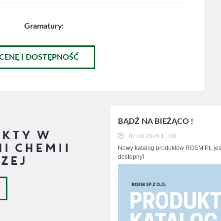
Gramatury:
 CENĘ I DOSTĘPNOŚĆ
BĄDŹ NA BIEŻĄCO !
UKTY W
07.08.2026 11:08
I CHEMII
Nowy katalog produktów ROEM.PL jest
ZEJ
dostępny!