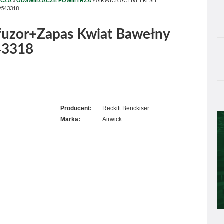
»
»
AIRWICK ACTIVE FRESH
RCZA
ODŚWIEŻACZE POWIETRZA
9543318
yfuzor+Zapas Kwiat Bawełny
43318
Producent:
Reckitt Benckiser
Marka:
Airwick