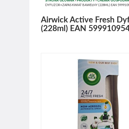
»
»
STRONA GŁÓWNA
PRODUKTY
CHEMIA GOSPODA
DYFUZOR+ZAPAS KWIAT BAWEŁNY (228ML) EAN 599910
Airwick Active Fresh D
(228ml) EAN 59991095