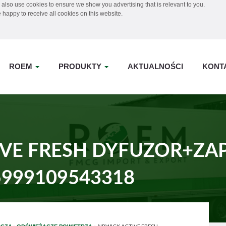
also use cookies to ensure we show you advertising that is relevant to you.
 happy to receive all cookies on this website.
ROEM
PRODUKTY
AKTUALNOŚCI
KONT
IVE FRESH DYFUZOR+ZA
5999109543318