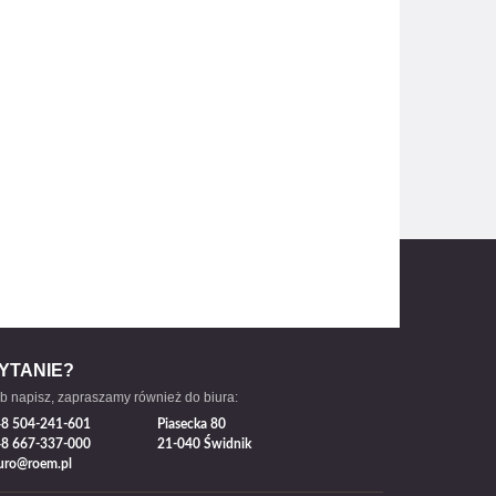
YTANIE?
b napisz, zapraszamy również do biura:
8 504-241-601
Piasecka 80
8 667-337-000
21-040 Świdnik
uro@roem.pl