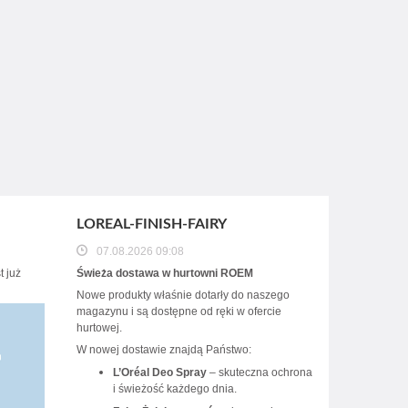
LOREAL-FINISH-FAIRY
07.08.2026 09:08
 już
Świeża dostawa w hurtowni ROEM
Nowe produkty właśnie dotarły do naszego
magazynu i są dostępne od ręki w ofercie
hurtowej.
W nowej dostawie znajdą Państwo:
L’Oréal Deo Spray
– skuteczna ochrona
i świeżość każdego dnia.