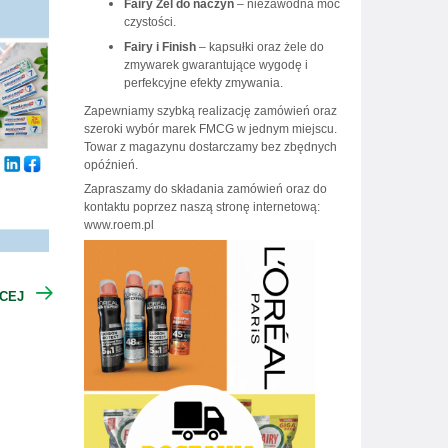
Fairy Żel do naczyń
– niezawodna moc
czystości.
Fairy i Finish
– kapsułki oraz żele do
zmywarek gwarantujące wygodę i
perfekcyjne efekty zmywania.
Zapewniamy szybką realizację zamówień oraz
szeroki wybór marek FMCG w jednym miejscu.
Towar z magazynu dostarczamy bez zbędnych
opóźnień.
Zapraszamy do składania zamówień oraz do
kontaktu poprzez naszą stronę internetową:
www.roem.pl
CEJ