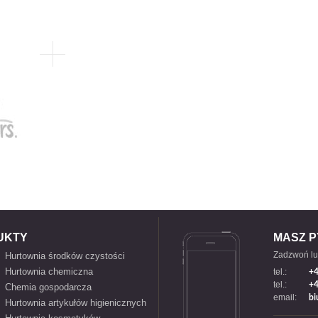
UKTY
MASZ P
Zadzwoń lu
Hurtownia środków czystości
Hurtownia chemiczna
tel.:
+4
tel.:
+4
Chemia gospodarcza
email:
bi
Hurtownia artykułów higienicznych