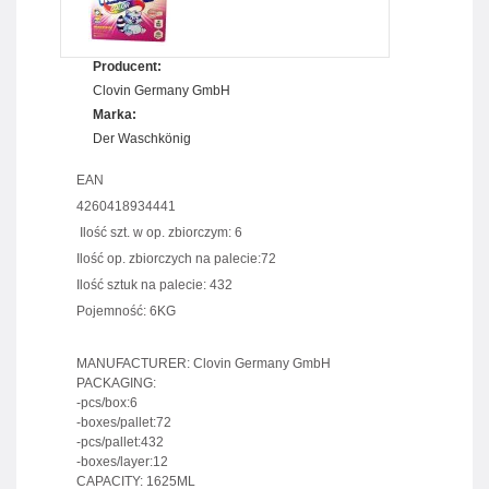
Producent:
Clovin Germany GmbH
Marka:
Der Waschkönig
EAN
4260418934441
Ilość szt. w op. zbiorczym: 6
Ilość op. zbiorczych na palecie:72
Ilość sztuk na palecie: 432
Pojemność: 6KG
MANUFACTURER: Clovin Germany GmbH
PACKAGING:
-pcs/box:6
-boxes/pallet:72
-pcs/pallet:432
-boxes/layer:12
CAPACITY: 1625ML