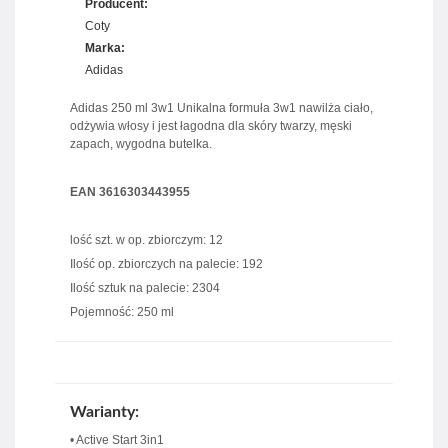
Producent:
Coty
Marka:
Adidas
Adidas 250 ml 3w1 Unikalna formuła 3w1 nawilża ciało,
odżywia włosy i jest łagodna dla skóry twarzy, męski
zapach, wygodna butelka.
EAN 3616303443955
lość szt. w op. zbiorczym: 12
Ilość op. zbiorczych na palecie: 192
Ilość sztuk na palecie: 2304
Pojemność: 250 ml
Warianty:
• Active Start 3in1