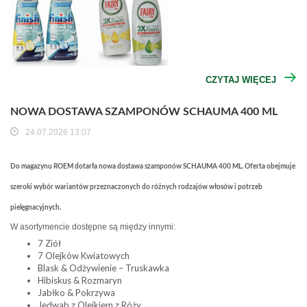
CZYTAJ WIĘCEJ
NOWA DOSTAWA SZAMPONÓW SCHAUMA 400 ML
24.07.2026 13:07
Do magazynu ROEM dotarła nowa dostawa szamponów SCHAUMA 400 ML. Oferta obejmuje
szeroki wybór wariantów przeznaczonych do różnych rodzajów włosów i potrzeb
pielęgnacyjnych.
W asortymencie dostępne są między innymi:
7 Ziół
7 Olejków Kwiatowych
Blask & Odżywienie – Truskawka
Hibiskus & Rozmaryn
Jabłko & Pokrzywa
Jedwab z Olejkiem z Róży