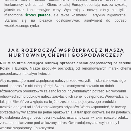
konkurencyjnych cenach. Klienci z całej Europy doceniają nas za wysoką
jakość oraz konkurencyjne ceny. Wybierają z naszej oferty nie tylko
różnorodne
środki piorące
, ale także kosmetyki i artykuły higieniczne.
Staramy się na bieżąco dostosowywać asortyment do potrzeb
współczesnego rynku.
JAK ROZPOCZĄĆ WSPÓŁPRACĘ Z NASZĄ
HURTOWNIĄ CHEMII GOSPODARCZEJ?
ROEM to firma oferująca hurtową sprzedaż chemii gospodarczej na terenie
Polski i Europy.
Nasze produkty pochodzą od renomowanych marek chemii
gospodarczej na całym świecie.
Aby rozpocząć z nami współpracę należy przede wszystkim skontaktować się z
nami i poprosić o aktualną ofertę! Szeroki asortyment pozwala na dobór
różnorodnych produktów w zależności od indywidualnych potrzeb. Po wybraniu
odpowiednich produktów należy zapytać o ich cenę i dostępność. Wprowadzamy
taką możliwość ze względu na to, że często cena pojedynczego produktu
uzależniona jest od ilości zamawianych artykułów. Warto wspomnieć, że towary
sprzedajemy wyłącznie na pełne opakowania, a transport odbywa się na paletach.
Po ustaleniu dostępności, ilości i kosztów, ustalamy czas, w jakim nasze produkty
zostaną dostarczone pod wskazany adres. Gwarantujemy atrakcyjne ceny i
warunki współpracy.. To wszystko!