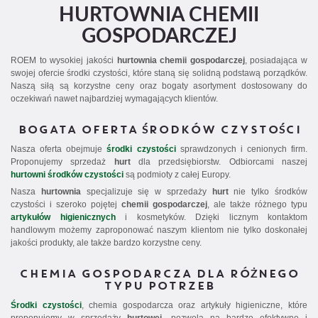
HURTOWNIA CHEMII
GOSPODARCZEJ
ROEM to wysokiej jakości
hurtownia chemii gospodarczej
, posiadająca w
swojej ofercie środki czystości, które staną się solidną podstawą porządków.
Naszą siłą są korzystne ceny oraz bogaty asortyment dostosowany do
oczekiwań nawet najbardziej wymagających klientów.
BOGATA OFERTA ŚRODKÓW CZYSTOŚCI
Nasza oferta obejmuje
środki czystości
sprawdzonych i cenionych firm.
Proponujemy sprzedaż
hurt
dla przedsiębiorstw. Odbiorcami naszej
hurtowni środków czystości
są podmioty z całej Europy.
Nasza
hurtownia
specjalizuje się w sprzedaży
hurt
nie tylko środków
czystości i szeroko pojętej
chemii gospodarczej
, ale także różnego typu
artykułów higienicznych
i kosmetyków. Dzięki licznym kontaktom
handlowym możemy zaproponować naszym klientom nie tylko doskonałej
jakości produkty, ale także bardzo korzystne ceny.
CHEMIA GOSPODARCZA DLA RÓŻNEGO
TYPU POTRZEB
Środki czystości
,
chemia gospodarcza
oraz artykuły higieniczne, które