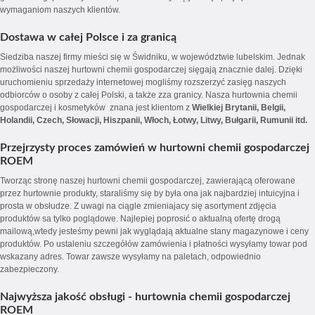
wymaganiom naszych klientów.
Dostawa w całej Polsce i za granicą
Siedziba naszej firmy mieści się w Świdniku, w województwie lubelskim. Jednak
możliwości naszej hurtowni chemii gospodarczej sięgają znacznie dalej. Dzięki
uruchomieniu sprzedaży internetowej mogliśmy rozszerzyć zasięg naszych
odbiorców o osoby z całej Polski, a także zza granicy. Nasza hurtownia chemii
gospodarczej i kosmetyków znana jest klientom z
Wielkiej Brytanii, Belgii,
Holandii, Czech, Słowacji, Hiszpanii, Włoch, Łotwy, Litwy, Bułgarii, Rumunii itd.
Przejrzysty proces zamówień w hurtowni chemii gospodarczej
ROEM
Tworząc stronę naszej hurtowni chemii gospodarczej, zawierającą oferowane
przez hurtownie produkty, staraliśmy się by była ona jak najbardziej intuicyjna i
prosta w obsłudze. Z uwagi na ciągle zmieniajacy się asortyment zdjęcia
produktów sa tylko poglądowe. Najlepiej poprosić o aktualną ofertę drogą
mailową,wtedy jesteśmy pewni jak wyglądają aktualne stany magazynowe i ceny
produktów. Po ustaleniu szczegółów zamówienia i płatności wysyłamy towar pod
wskazany adres. Towar zawsze wysyłamy na paletach, odpowiednio
zabezpieczony.
Najwyższa jakość obsługi - hurtownia chemii gospodarczej
ROEM