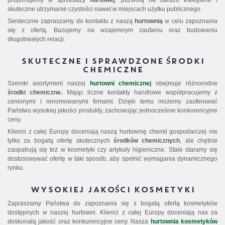
proponujemy w sprzedaży
hurtowej
, pozwolą na bardzo efektywne i
skuteczne utrzymanie czystości nawet w miejscach użytku publicznego.
Serdecznie zapraszamy do kontaktu z naszą
hurtownią
w celu zapoznania
się z ofertą. Bazujemy na wzajemnym zaufaniu oraz budowaniu
długotrwałych relacji.
SKUTECZNE I SPRAWDZONE ŚRODKI
CHEMICZNE
Szeroki asortyment naszej
hurtowni chemicznej
obejmuje różnorodne
środki chemiczne.
Mając liczne kontakty handlowe współpracujemy z
cenionymi i renomowanymi firmami. Dzięki temu możemy zaoferować
Państwu wysokiej jakości produkty, zachowując jednocześnie konkurencyjne
ceny.
Klienci z całej Europy doceniają naszą hurtownię chemii gospodarczej nie
tylko za bogatą ofertę skutecznych
środków chemicznych
, ale chętnie
zaopatrują się też w kosmetyki czy artykuły higieniczne. Stale staramy się
dostosowywać ofertę w taki sposób, aby spełnić wymagania dynamicznego
rynku.
WYSOKIEJ JAKOŚCI KOSMETYKI
Zapraszamy Państwa do zapoznania się z bogatą ofertą kosmetyków
dostępnych w naszej hurtowni. Klienci z całej Europy doceniają nas za
doskonałą jakość oraz konkurencyjne ceny. Nasza
hurtownia kosmetyków