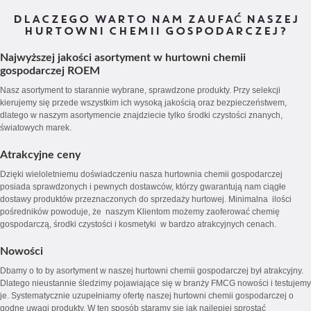
DLACZEGO WARTO NAM ZAUFAĆ NASZEJ
HURTOWNI CHEMII GOSPODARCZEJ?
Najwyższej jakości asortyment w hurtowni chemii
gospodarczej ROEM
Nasz asortyment to starannie wybrane, sprawdzone produkty. Przy selekcji
kierujemy się przede wszystkim ich wysoką jakością oraz bezpieczeństwem,
dlatego w naszym asortymencie znajdziecie tylko środki czystości znanych,
światowych marek.
Atrakcyjne ceny
Dzięki wieloletniemu doświadczeniu nasza hurtownia chemii gospodarczej
posiada sprawdzonych i pewnych dostawców, którzy gwarantują nam ciągłe
dostawy produktów przeznaczonych do sprzedaży hurtowej. Minimalna ilości
pośredników powoduje, że naszym Klientom możemy zaoferować chemię
gospodarczą, środki czystości i kosmetyki w bardzo atrakcyjnych cenach.
Nowości
Dbamy o to by asortyment w naszej hurtowni chemii gospodarczej był atrakcyjny.
Dlatego nieustannie śledzimy pojawiające się w branży FMCG nowości i testujemy
je. Systematycznie uzupełniamy ofertę naszej hurtowni chemii gospodarczej o
godne uwagi produkty. W ten sposób staramy się jak najlepiej sprostać