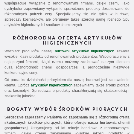
współpracuje wyłącznie z renomowanymi firmami, dzięki czemu jako
dystrybutor zapewniamy wyłącznie sprawdzone produkty dostosowane do
różnorodnych potrzeb cery. Specjalizujemy się nie tylko w hurtowej
sprzedaży kosmetyków, ale oferujemy także szeroką gamę różnego typu
artykułów higienicznych i środków chemicznych.
RÓŻNORODNA OFERTA ARTYKUŁÓW
HIGIENICZNYCH
Wachlarz produktów naszej
hurtowni artykułów higienicznych
zawiera
wysokiej klasy produkty od renomowanych producentów. Współpracujemy z
najlepszymi firmami, dzięki czemu możemy zaoferować naszym klientom
dużą różnorodność chemii gospodarczej, a jednocześnie niezwykle
konkurencyjne ceny.
Od początku działalności priorytetem dla naszej hurtowni jest zadowolenie
klienta. Oprócz
artykułów higienicznych
zapewniamy także środki piorące
oraz kosmetyki. Sprzedawane produkty charakteryzują się skutecznością i
znakomitą jakością.
BOGATY WYBÓR ŚRODKÓW PIORĄCYCH
Serdecznie zapraszamy Państwa do zapoznania się z różnorodną ofertą
skutecznych środków piorących, które oferuje nasza hurtownia chemii
gospodarczej.
Utrzymujemy od lat relacje handlowe z renomowanymi
firmami, dzięki czemu zapewniamy wysokiej jakości produkty w