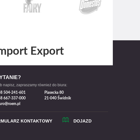
mport Export
YTANIE?
b napisz, zapraszamy również do biura:
8 504-241-601
Piasecka 80
8 667-337-000
21-040 Świdnik
uro@roem.pl
RMULARZ KONTAKTOWY
DOJAZD