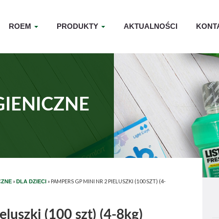
ROEM
PRODUKTY
AKTUALNOŚCI
KONT
GIENICZNE
»
»
PAMPERS GP MINI NR 2 PIELUSZKI (100 SZT) (4-
CZNE
DLA DZIECI
luszki (100 szt) (4-8kg)