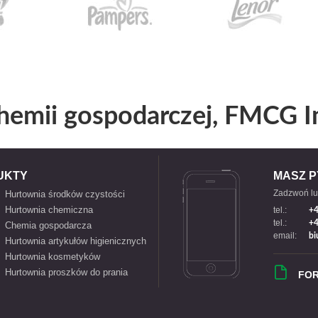
hemii gospodarczej, FMCG I
UKTY
MASZ P
Zadzwoń lu
Hurtownia środków czystości
Hurtownia chemiczna
tel.:
+4
tel.:
+4
Chemia gospodarcza
email:
bi
Hurtownia artykułów higienicznych
Hurtownia kosmetyków
Hurtownia proszków do prania
FO