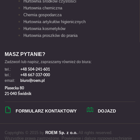
Hurtownia środków czystości
Hurtownia chemiczna
Chemia gospodarcza
Hurtownia artykułów higienicznych
Hurtownia kosmetyków
Hurtownia proszków do prania
MASZ PYTANIE?
Zadzwoń lub napisz, zapraszamy również do biura:
tel.:
+48 504-241-601
tel.:
+48 667-337-000
email:
biuro@roem.pl
Piasecka 80
21-040 Świdnik
FORMULARZ KONTAKTOWY
DOJAZD
Copyrights © 2015 by
ROEM Sp. z o.o.
All rights reserved.
Wszystkie prawa zastrzeżone. Powielanie i dalsze rozpowszechnianie