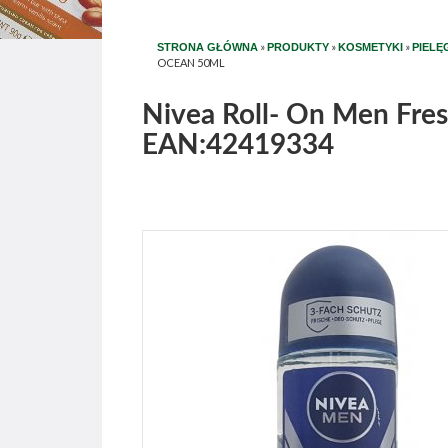
»
»
»
STRONA GŁÓWNA
PRODUKTY
KOSMETYKI
PIELĘ
OCEAN 50ML
Nivea Roll- On Men Fre
EAN:42419334