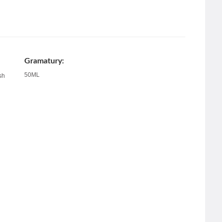
Gramatury:
50ML
sh