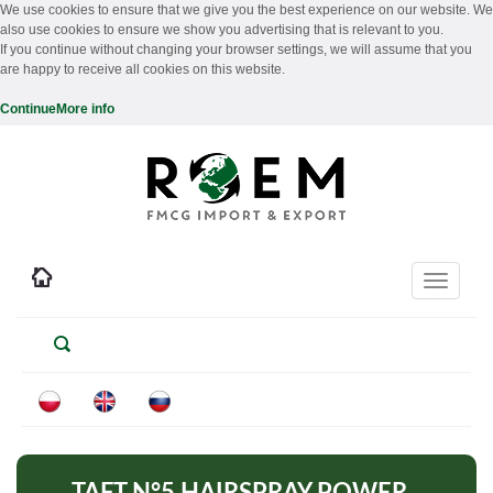
We use cookies to ensure that we give you the best experience on our website. We
also use cookies to ensure we show you advertising that is relevant to you.
If you continue without changing your browser settings, we will assume that you
are happy to receive all cookies on this website.
Continue
More info
Toggle
navigati
TAFT N°5 HAIRSPRAY POWER