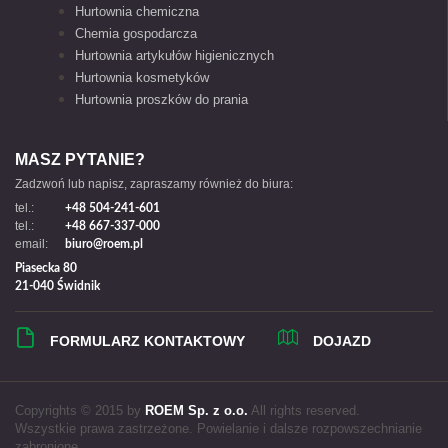
Hurtownia chemiczna
Chemia gospodarcza
Hurtownia artykułów higienicznych
Hurtownia kosmetyków
Hurtownia proszków do prania
MASZ PYTANIE?
Zadzwoń lub napisz, zapraszamy również do biura:
tel.:
+48 504-241-601
tel.:
+48 667-337-000
email:
biuro@roem.pl
Piasecka 80
21-040 Świdnik
FORMULARZ KONTAKTOWY
DOJAZD
Copyrights © 2015 by
ROEM Sp. z o.o.
All rights reserved.
Wszystkie prawa zastrzeżone. Powielanie i dalsze rozpowszechnianie
zabronione.