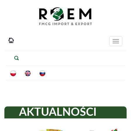
Toggle
navigati
AKTUALNOŚCI