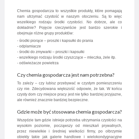
Chemia gospodarcza to wszystkie produkty, które pomagają
nam utrzymać czystość w naszym otoczeniu. Są to więc
wszelkiego rodzaju środki czystości. No dobrze, ale co
dokładnie? Pojęcie rzeczywiście jest bardzo szerokie i
obejmuje różne grupy produktów:
- środki piorące – proszki i kapsułki do prania
- odplamiacze
- środki do zmywarki – proszki i kapsułki
- wszelkiego rodzaju środki czyszczące – mleczka, żele itp.
- odświeżacze powietrza
Czy chemia gospodarcza jest nam potrzebna?
To zależy – czy lubisz przebywać w czystym pomieszczeniu
czy nie. Zdecydowana większość odpowie, że tak. W końcu
czysty dom czy miejsce pracy jest nie tylko bardziej przyjazne,
ale również znacznie bardziej bezpieczne.
Gdzie może być stosowana chemia gospodarcza?
Wszędzie tam gdzie istnieje potrzeba utrzymania czystości na
wysokim poziomie, począwszy od mieszkań prywatnych,
przez niewielkie i średniej wielkości firmy, po olbrzymie
obiekty takie jak galerie handlowe i wielokondygnacyjne