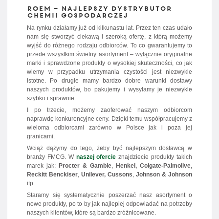
Roem – najlepszy dystrybutor
chemii gospodarczej
Na rynku działamy już od kilkunastu lat. Przez ten czas udało
nam się stworzyć ciekawą i szeroką ofertę, z którą możemy
wyjść do różnego rodzaju odbiorców. To co gwarantujemy to
przede wszystkim świetny asortyment – wyłącznie oryginalne
marki i sprawdzone produkty o wysokiej skuteczności, co jak
wiemy w przypadku utrzymania czystości jest niezwykle
istotne. Po drugie mamy bardzo dobre warunki dostawy
naszych produktów, bo pakujemy i wysyłamy je niezwykle
szybko i sprawnie.
I po trzecie, możemy zaoferować naszym odbiorcom
naprawdę konkurencyjne ceny. Dzięki temu współpracujemy z
wieloma odbiorcami zarówno w Polsce jak i poza jej
granicami.
Wciąż dążymy do tego, żeby być najlepszym dostawcą w
branży FMCG. W
naszej ofercie
znajdziecie produkty takich
marek jak:
Procter & Gamble
,
Henkel, Colgate-Palmolive
,
Reckitt Benckiser
,
Unilever, Cussons
,
Johnson & Johnson
itp.
Staramy się systematycznie poszerzać nasz asortyment o
nowe produkty, po to by jak najlepiej odpowiadać na potrzeby
naszych klientów, które są bardzo zróżnicowane.