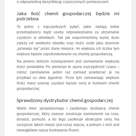
o odpowiednią dezynfekcję czyszczonych pomieszczeń.
Jaka ilość chemii gospodarczej będzie mi
potrzebna
To jedno z najczęstszych pytań, jakie zadają sobie
przedsiębiorcy bądź osoby odpowiedzialne za utrzymanie
czystości w obiektach. Tak jak wspomnieliśmy wyżej dużo
zależy od wielkości obiektu oraz ilości osób jaka dziennie
„przewija się” przez dane miejsce. Im większa ich liczba tym
większe będzie zapotrzebowanie na chemię gospodarczą.
Na pewno dobrym rozwiązaniem jest zamawianie większej
ilości produktów. Po pierwsze to spora oszczędność czasu –
robisz zamówienie jeden raz zamiast powtarzać je na
przykład co dwa tygodnie. Poza tym zamawiając większe
ilości masz szansę uzyskać lepsze ceny w hurtowni chemii
gospodarczej.
Sprawdzony dystrybutor chemii gospodarczej
Warto mieć sprawdzonego i zaufanego dostawcę chemii
gospodarczej, który zawsze zrealizuje zamówienie na czas,
doradzi, pomoże, a do tego zaoferuje atrakcyjne ceny. Na
szczęście takich miejsc jest coraz więcej, a jednym z nich jest
niewątpliwie nasza hurtowania Roem.