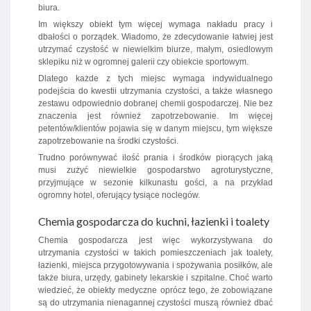
biura.
Im większy obiekt tym więcej wymaga nakładu pracy i
dbałości o porządek. Wiadomo, że zdecydowanie łatwiej jest
utrzymać czystość w niewielkim biurze, małym, osiedlowym
sklepiku niż w ogromnej galerii czy obiekcie sportowym.
Dlatego każde z tych miejsc wymaga indywidualnego
podejścia do kwestii utrzymania czystości, a także własnego
zestawu odpowiednio dobranej chemii gospodarczej. Nie bez
znaczenia jest również zapotrzebowanie. Im więcej
petentów/klientów pojawia się w danym miejscu, tym większe
zapotrzebowanie na środki czystości.
Trudno porównywać ilość prania i środków piorących jaką
musi zużyć niewielkie gospodarstwo agroturystyczne,
przyjmujące w sezonie kilkunastu gości, a na przykład
ogromny hotel, oferujący tysiące noclegów.
Chemia gospodarcza do kuchni, łazienki i toalety
Chemia gospodarcza jest więc wykorzystywana do
utrzymania czystości w takich pomieszczeniach jak toalety,
łazienki, miejsca przygotowywania i spożywania posiłków, ale
także biura, urzędy, gabinety lekarskie i szpitalne. Choć warto
wiedzieć, że obiekty medyczne oprócz tego, że zobowiązane
są do utrzymania nienagannej czystości muszą również dbać