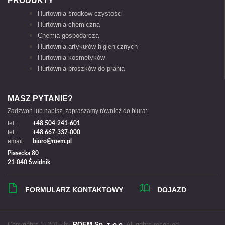
PRODUKTY
Hurtownia środków czystości
Hurtownia chemiczna
Chemia gospodarcza
Hurtownia artykułów higienicznych
Hurtownia kosmetyków
Hurtownia proszków do prania
MASZ PYTANIE?
Zadzwoń lub napisz, zapraszamy również do biura:
tel.:
+48 504-241-601
tel.:
+48 667-337-000
email:
biuro@roem.pl
Piasecka 80
21-040 Świdnik
FORMULARZ KONTAKTOWY
DOJAZD
Copyrights © 2015 by
ROEM Sp. z o.o.
All rights reserved.