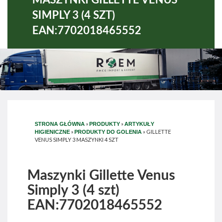
SIMPLY 3 (4 SZT)
EAN:7702018465552
»
»
STRONA GŁÓWNA
PRODUKTY
ARTYKUŁY
»
»
GILLETTE
HIGIENICZNE
PRODUKTY DO GOLENIA
VENUS SIMPLY 3 MASZYNKI 4 SZT
Maszynki Gillette Venus
Simply 3 (4 szt)
EAN:7702018465552