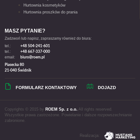
Hurtownia kosmetyków
Hurtownia proszków do prania
MASZ PYTANIE?
Zadzwoń lub napisz, zapraszamy również do biura:
tel.:
+48 504-241-601
tel.:
+48 667-337-000
email:
biuro@roem.pl
Piasecka 80
21-040 Świdnik
FORMULARZ KONTAKTOWY
DOJAZD
Copyrights © 2015 by
ROEM Sp. z o.o.
All rights reserved.
Wszystkie prawa zastrzeżone. Powielanie i dalsze rozpowszechnianie
zabronione.
Realizacja: