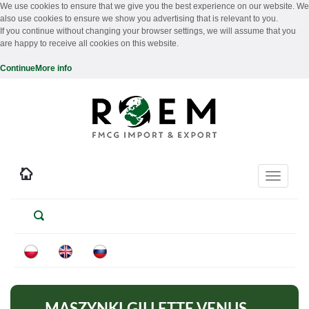
We use cookies to ensure that we give you the best experience on our website. We
also use cookies to ensure we show you advertising that is relevant to you.
If you continue without changing your browser settings, we will assume that you
are happy to receive all cookies on this website.
Continue
More info
Toggle
navigati
MASZYNKI GILLETTE VENUS