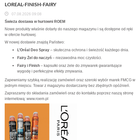
LOREAL-FINISH-FAIRY
07.08.2026 09:08
Świeża dostawa w hurtowni ROEM
Nowe produkty właśnie dotarły do naszego magazynu i są dostępne od ręki
w ofercie hurtowej.
W nowej dostawie znajdą Państwo:
L’Oréal Deo Spray
– skuteczna ochrona i świeżość każdego dnia.
Fairy Żel do naczyń
– niezawodna moc czystości.
Fairy i Finish
– kapsułki oraz żele do zmywarek gwarantujące
wygodę i perfekcyjne efekty zmywania.
Zapewniamy szybką realizację zamówień oraz szeroki wybór marek FMCG w
jednym miejscu. Towar z magazynu dostarczamy bez zbędnych opóźnień.
Zapraszamy do składania zamówień oraz do kontaktu poprzez naszą stronę
internetową: www.roem.pl