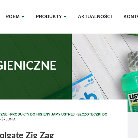
ROEM
PRODUKTY
AKTUALNOŚCI
KONT
GIENICZNE
»
»
CZNE
PRODUKTY DO HIGIENY JAMY USTNEJ
SZCZOTECZKI DO
 ŚREDNIA
olgate Zig Zag