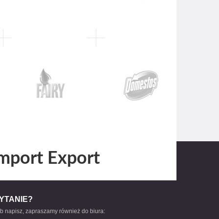
mport Export
YTANIE?
b napisz, zapraszamy również do biura: