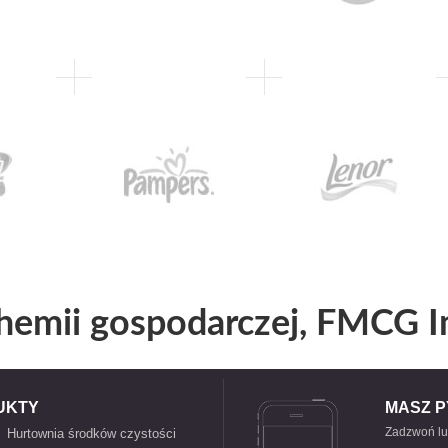
hemii gospodarczej, FMCG I
UKTY
MASZ P
Zadzwoń lu
Hurtownia środków czystości