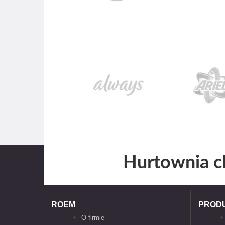
Hurtownia c
ROEM
PROD
O firmie