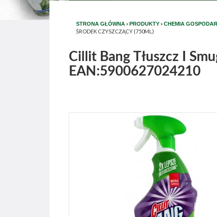
»
»
STRONA GŁÓWNA
PRODUKTY
CHEMIA GOSPODA
ŚRODEK CZYSZCZĄCY (750ML)
Cillit Bang Tłuszcz I Sm
EAN:5900627024210