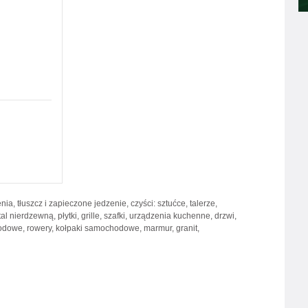
ia, tłuszcz i zapieczone jedzenie, czyści: sztućce, talerze,
stal nierdzewną, płytki, grille, szafki, urządzenia kuchenne, drzwi,
odowe, rowery, kołpaki samochodowe, marmur, granit,