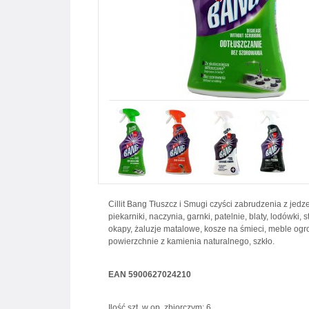
Cillit Bang Tłuszcz i Smugi czyści zabrudzenia z jedzen
piekarniki, naczynia, garnki, patelnie, blaty, lodówki, 
okapy, żaluzje matalowe, kosze na śmieci, meble ogr
powierzchnie z kamienia naturalnego, szkło.
EAN 5900627024210
Ilość szt. w op. zbiorczym: 6