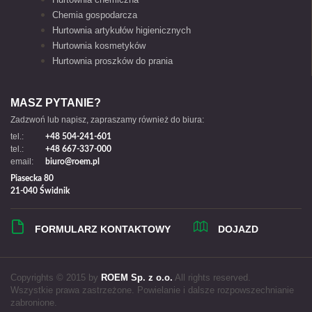
Chemia gospodarcza
Hurtownia artykułów higienicznych
Hurtownia kosmetyków
Hurtownia proszków do prania
MASZ PYTANIE?
Zadzwoń lub napisz, zapraszamy również do biura:
tel.:
+48 504-241-601
tel.:
+48 667-337-000
email:
biuro@roem.pl
Piasecka 80
21-040 Świdnik
FORMULARZ KONTAKTOWY
DOJAZD
Copyrights © 2015 by
ROEM Sp. z o.o.
All rights reserved.
Wszystkie prawa zastrzeżone. Powielanie i dalsze rozpowszechnianie
zabronione.