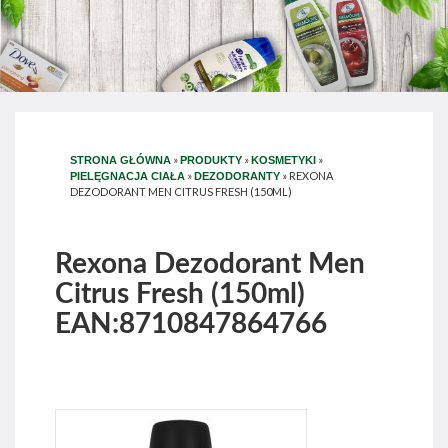
»
»
»
STRONA GŁÓWNA
PRODUKTY
KOSMETYKI
»
»
REXONA
PIELĘGNACJA CIAŁA
DEZODORANTY
DEZODORANT MEN CITRUS FRESH (150ML)
Rexona Dezodorant Men
Citrus Fresh (150ml)
EAN:8710847864766