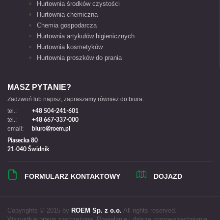
Hurtownia środków czystości
Hurtownia chemiczna
Chemia gospodarcza
Hurtownia artykułów higienicznych
Hurtownia kosmetyków
Hurtownia proszków do prania
MASZ PYTANIE?
Zadzwoń lub napisz, zapraszamy również do biura:
tel.:
+48 504-241-601
tel.:
+48 667-337-000
email:
biuro@roem.pl
Piasecka 80
21-040 Świdnik
FORMULARZ KONTAKTOWY
DOJAZD
Copyrights © 2015 by
ROEM Sp. z o.o.
All rights reserved.
Wszystkie prawa zastrzeżone. Powielanie i dalsze rozpowszechnianie