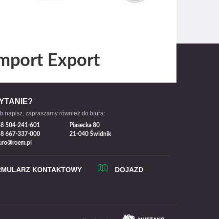
mport Export
YTANIE?
b napisz, zapraszamy również do biura:
8 504-241-601
Piasecka 80
8 667-337-000
21-040 Świdnik
uro@roem.pl
RMULARZ KONTAKTOWY
DOJAZD