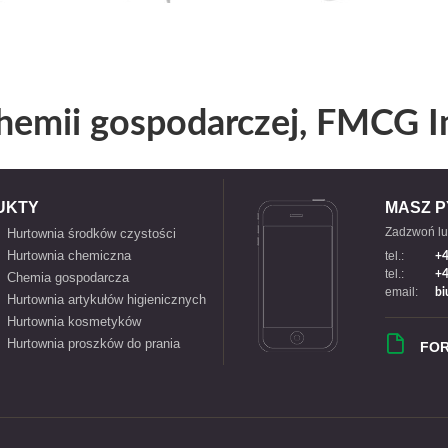
hemii gospodarczej, FMCG I
UKTY
MASZ P
Zadzwoń lu
Hurtownia środków czystości
Hurtownia chemiczna
tel.:
+4
tel.:
+4
Chemia gospodarcza
email:
bi
Hurtownia artykułów higienicznych
Hurtownia kosmetyków
Hurtownia proszków do prania
FO