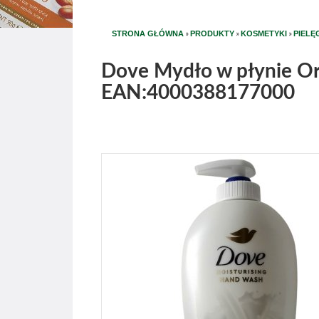
»
»
»
STRONA GŁÓWNA
PRODUKTY
KOSMETYKI
PIELĘ
Dove Mydło w płynie Or
EAN:4000388177000