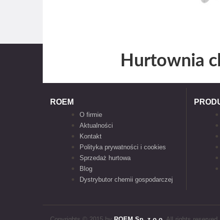
Hurtownia c
ROEM
PROD
O firmie
Aktualności
Kontakt
Polityka prywatności i cookies
Sprzedaż hurtowa
Blog
Dystrybutor chemii gospodarczej
Copyrights © 2015 by
ROEM Sp. z o.o.
All rights reserved.