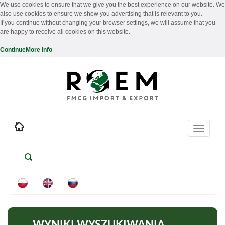
We use cookies to ensure that we give you the best experience on our website. We
also use cookies to ensure we show you advertising that is relevant to you.
If you continue without changing your browser settings, we will assume that you
are happy to receive all cookies on this website.
Continue
More info
Toggle
navigati
WYNIKI WYSZUKIWANIA